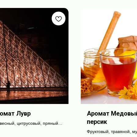
омат Лувр
Аромат Медовый
персик
весный, цитрусовый, пряный,
ской
Фруктовый, травяной, му