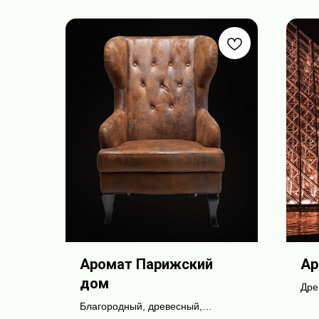
Аромат Парижский
Ар
дом
Дре
муж
Благородный, древесный,